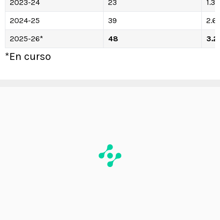
2023-24
23
1.31
2024-25
39
2.6
2025-26*
48
3.2
*En curso