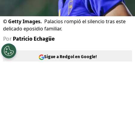
©
Getty Images.
Palacios rompió el silencio tras este
delicado eposidio familiar.
Por
Patricio Echagüe
Sigue a Redgol en Google!
Carlos Palacios
vive días complejos a
nivel personal y familiar. El volante ha
jugado poco con la camiseta de
Boca
Juniors
en este 2026 y, para más remate,
un
delicado caso en Chile lo salpicó de
manera muy directa.