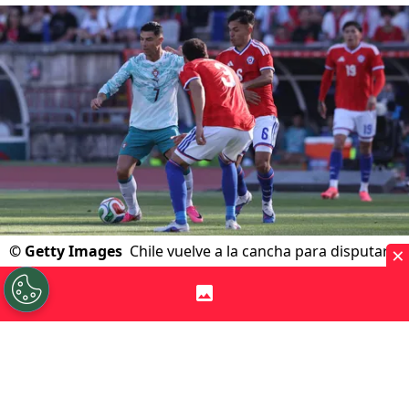
×
©
Getty Images
Chile vuelve a la cancha para disputar
un nuevo amistoso.
Por
Jp Viluñir Silva
Sigue a Redgol en Google!