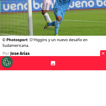
©
Photosport
O'Higgins y un nuevo desafío en
Sudamericana.
×
Por
Jose Arias
Sigue a Redgol en Google!
Otra semanita más de copas
internacionales. Los equipos chilenos
vuelven al ruedo con varios partidos de