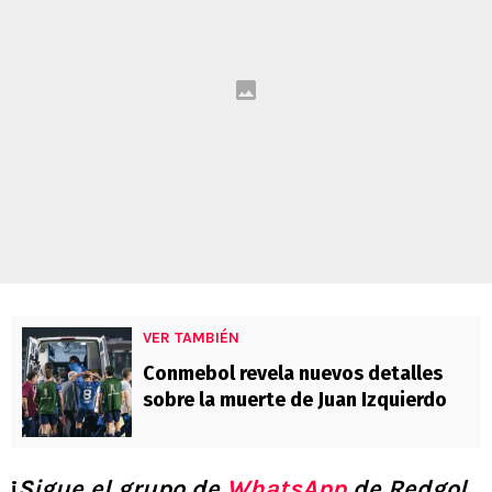
VER TAMBIÉN
Conmebol revela nuevos detalles
sobre la muerte de Juan Izquierdo
¡
Sigue el grupo de
WhatsApp
de Redgol