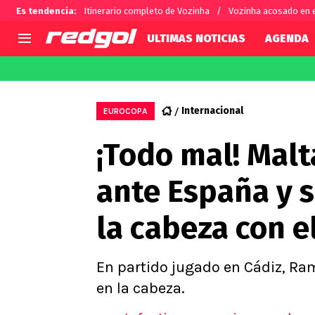
Es tendencia
:
Itinerario completo de Vozinha
Vozinha acosado en e
ULTIMAS NOTICIAS
AGENDA
AGENDA
CHILE
MUNDO
Hoy en TV
Selección Chilena
Fútbol 
Internacional
EUROCOPA
Colo Colo
Darío O
¡Todo mal! Malt
U de Chile
Alexis 
U Católica
Carlos 
ante España y s
Campeonato Nacional
Chileno
Primera B
la cabeza con e
Segunda División
Copa Chile
Supercopa Chile
En partido jugado en Cádiz, R
Campeonato Femenino
en la cabeza.