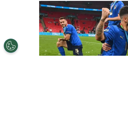
©
Getty Images
Marco Verratti ganó, ju