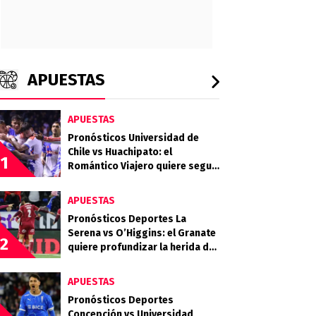
APUESTAS
APUESTAS
Pronósticos Universidad de
Chile vs Huachipato: el
1
Romántico Viajero quiere seguir
sumando de a tres
APUESTAS
Pronósticos Deportes La
Serena vs O’Higgins: el Granate
2
quiere profundizar la herida del
Celeste
APUESTAS
Pronósticos Deportes
Concepción vs Universidad