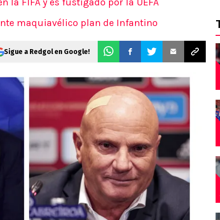
n la FIFA y es fustigado por la UEFA
nte maquiavélico plan de Infantino
Sigue a Redgol en Google!