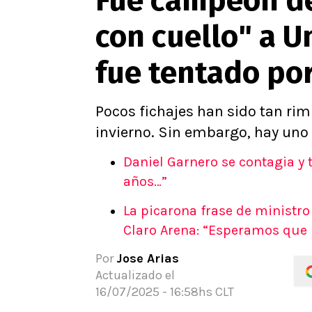
Fue campeón de
con cuello" a U
fue tentado por
Pocos fichajes han sido tan ri
invierno. Sin embargo, hay uno
Daniel Garnero se contagia y 
años…”
La picarona frase de ministro
Claro Arena: “Esperamos que 
Por
Jose Arias
Actualizado el
16/07/2025 - 16:58hs CLT