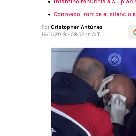
Infantino renuncia a su plan e
APUESTAS
Conmebol rompe el silencio a
Noticias
Guías
Por
Cristopher Antúnez
Códigos
16/11/2019 - 09:02hs CLT
Pronósticos
Apuesta del día