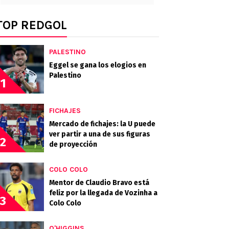
TOP REDGOL
PALESTINO
Eggel se gana los elogios en
Palestino
1
FICHAJES
Mercado de fichajes: la U puede
ver partir a una de sus figuras
2
de proyección
COLO COLO
Mentor de Claudio Bravo está
feliz por la llegada de Vozinha a
3
Colo Colo
O'HIGGINS