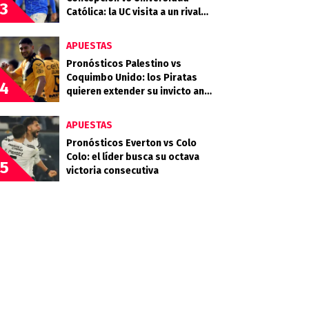
3
Católica: la UC visita a un rival
que llega en racha
APUESTAS
Pronósticos Palestino vs
Coquimbo Unido: los Piratas
4
quieren extender su invicto ante
los Árabes
APUESTAS
Pronósticos Everton vs Colo
Colo: el líder busca su octava
5
victoria consecutiva