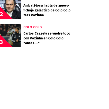
Aníbal Mosa habla del nuevo
fichaje galáctico de Colo Colo
2
tras Vozinha
COLO COLO
Carlos Caszely se vuelve loco
con Vozinha en Colo Colo:
3
"Antes...."
MERCADO
El plan B de Colo Colo si es que
no logra traer gratis a Valdés
4
COLO COLO
Johnny se sube a la
Vozinhamanía con Aníbal Mosa:
5
"Lo felicito"