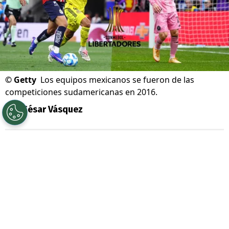
©
Getty
Los equipos mexicanos se fueron de las
competiciones sudamericanas en 2016.
Por
César Vásquez
Sigue a Redgol en Google!
La
Copa Libertadores
podría tener a
invitados muy especiales para la edición
2027, ya que podría darse el regreso de los