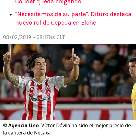
Coudet queda colgando
"Necesitamos de su parte": Dituro destaca
nuevo rol de Cepeda en Elche
08/02/2019 - 08:17hs CLT
©
Agencia Uno
Víctor Dávila ha sido el mejor precio de
la cantera de Necaxa