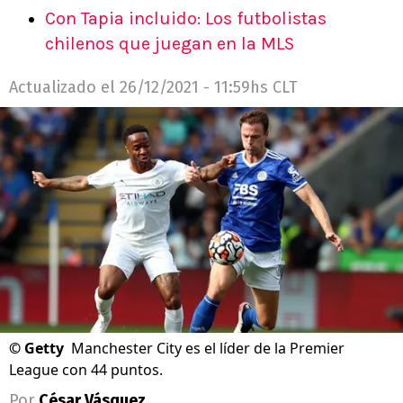
Con Tapia incluido: Los futbolistas
chilenos que juegan en la MLS
Actualizado el
26/12/2021 - 11:59hs CLT
©
Getty
Manchester City es el líder de la Premier
League con 44 puntos.
Por
César Vásquez