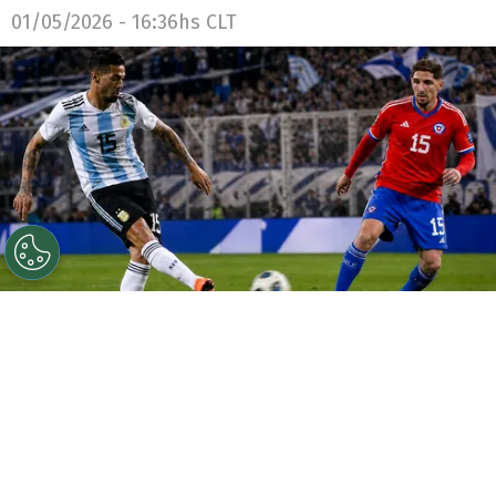
01/05/2026 - 16:36hs CLT
©
Getty Images y Chat GPT.
Un ex seleccionado
argentino y un habitual en La Roja generan mucha
ilusión en Vélez.
Por
Jorge Rubio