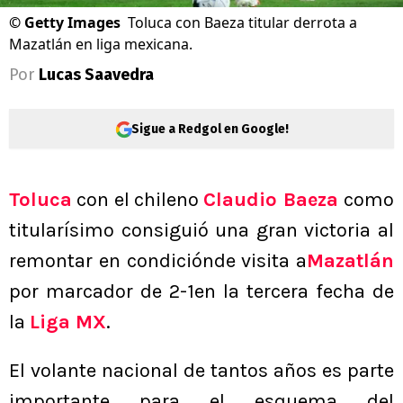
©
Getty Images
Toluca con Baeza titular derrota a
Mazatlán en liga mexicana.
Por
Lucas Saavedra
Sigue a Redgol en Google!
Toluca
con el chileno
Claudio Baeza
como
titularísimo consiguió una gran victoria al
remontar en condiciónde visita a
Mazatlán
por marcador de 2-1en la tercera fecha de
la
Liga MX
.
El volante nacional de tantos años es parte
importante para el esquema del