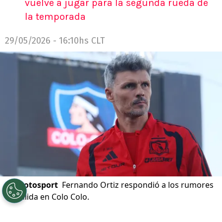
vuelve a jugar para la segunda rueda de
la temporada
29/05/2026 - 16:10hs CLT
©
Photosport
Fernando Ortiz respondió a los rumores
de salida en Colo Colo.
Por
Jp Viluñir Silva