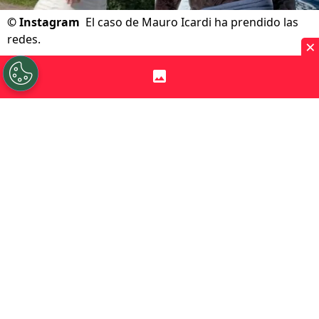
©
Instagram
El caso de Mauro Icardi ha prendido las
redes.
×
Por
Jose Arias
Sigue a Redgol en Google!
Es cierto que recientemente su nombre
apareció en el mundo del fútbol, sin
recordar lo que había pasado
anteriormente. La vedette uruguaya,
Natasha Rey, está en medio de la polémica
por una supuesta infidelidad de
Mauro
Icardi
.