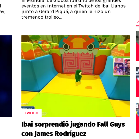
El Mundial de Globos fue uno de los grandes
l
eventos en internet en el Twitch de Ibai Llanos
ev,
junto a Gerard Piqué, a quien le hizo un
tremendo trolleo...
TWITCH
Ibai sorprendió jugando Fall Guys
con James Rodríguez