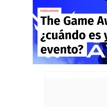
APUESTAS
VIDEOJUEGOS
The Game Aw
Noticias
Guías
¿cuándo es 
Códigos
Pronósticos
evento?
Apuesta del día