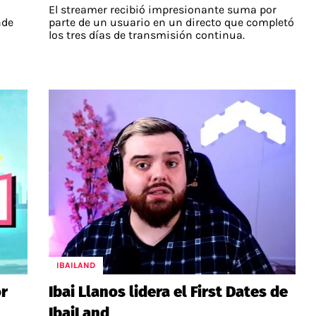
El streamer recibió impresionante suma por
nde
parte de un usuario en un directo que completó
los tres días de transmisión continua.
IBAILAND
or
Ibai Llanos lidera el First Dates de
IbaiLand