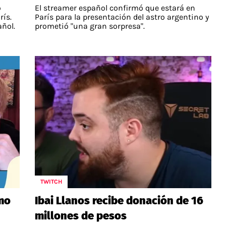
o
El streamer español confirmó que estará en
ís.
París para la presentación del astro argentino y
añol.
prometió "una gran sorpresa".
TWITCH
mo
Ibai Llanos recibe donación de 16
millones de pesos