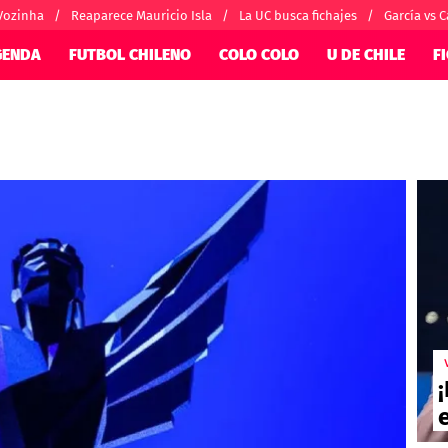
Vozinha
Reaparece Mauricio Isla
La UC busca fichajes
García vs C
GENDA
FUTBOL CHILENO
COLO COLO
U DE CHILE
F
SUDAMÉRICA
EUROPA
nternacional
Copa Libertadores
Champions Le
orio
Copa Sudamericana
Europa League
ánchez
Fútbol Argentino
Conference Lea
alacios
Fútbol Brasileño
Ligue 1
 por el mundo
Premier League
Serie A
La Liga
Bundesliga