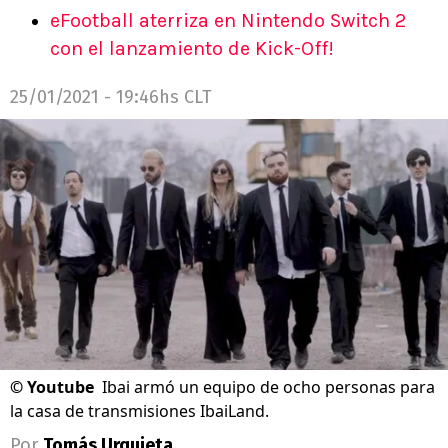
eFootball aterriza en Nintendo Switch 2
con el lanzamiento de Kick-Off!
25/01/2021 - 19:46hs CLT
©
Youtube
Ibai armó un equipo de ocho personas para
la casa de transmisiones IbaiLand.
Por
Tomás Urquieta