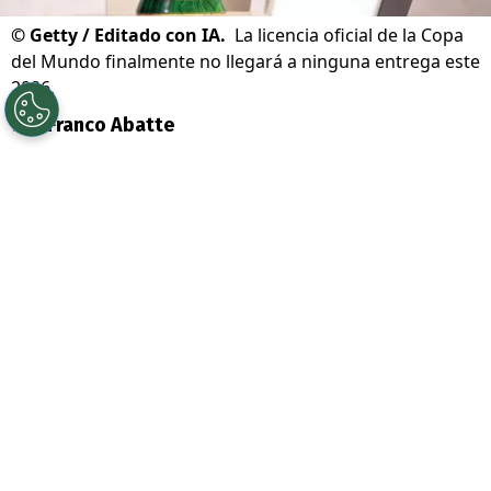
©
Getty / Editado con IA.
La licencia oficial de la Copa
del Mundo finalmente no llegará a ninguna entrega este
2026.
Por
Franco Abatte
Sigue a Redgol en Google!
Falta poco tiempo para dar inicio a la
Copa
del Mundo de la FIFA 2026
, torneo que
sufrió un importante golpe en la previa, ya
que
esta edición del certamen no tendrá
videojuego
oficial.