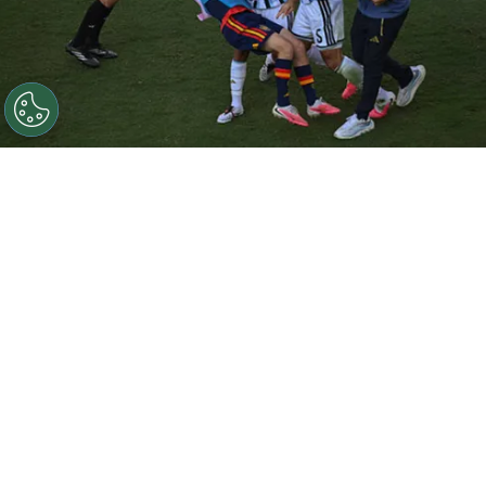
©
Getty Images.
Leandro Paredes y Thiago Almada
contra Gavi tras la derrota trasandina.
Por
Jorge Rubio
Sigue a Redgol en Google!
Gavi
no tuvo minutos en la final del
Mundial 2026
, donde España le ganó por
1-0 a Argentina y alzó el trofeo dorado por