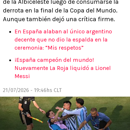
de la Albiceleste luego de consumarse la
derrota en la final de la Copa del Mundo.
Aunque también dejó una crítica firme.
En España alaban al único argentino
decente que no dio la espalda en la
ceremonia: “Mis respetos”
¡España campeón del mundo!
Nuevamente La Roja liquidó a Lionel
Messi
21/07/2026 - 19:46hs CLT