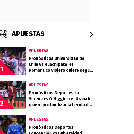
APUESTAS
APUESTAS
Pronósticos Universidad de
Chile vs Huachipato: el
1
Romántico Viajero quiere seguir
sumando de a tres
APUESTAS
Pronósticos Deportes La
Serena vs O’Higgins: el Granate
2
quiere profundizar la herida del
Celeste
APUESTAS
Pronósticos Deportes
Concepción vs Universidad