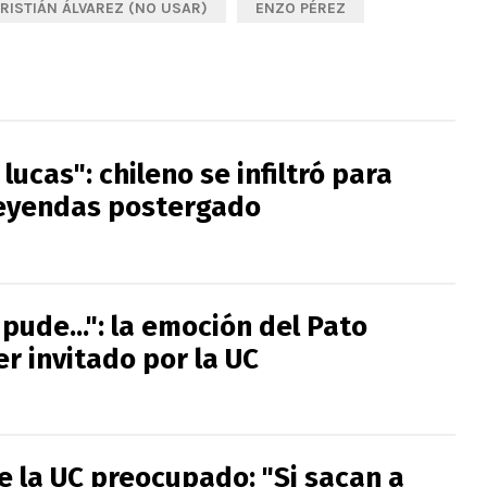
RISTIÁN ÁLVAREZ (NO USAR)
ENZO PÉREZ
lucas": chileno se infiltró para
eyendas postergado
ude...": la emoción del Pato
er invitado por la UC
e la UC preocupado: "Si sacan a