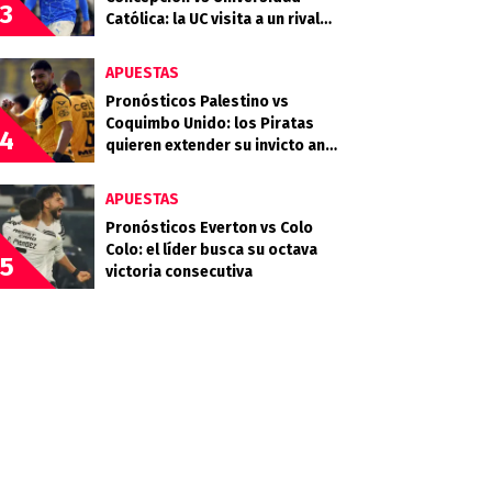
3
Católica: la UC visita a un rival
que llega en racha
APUESTAS
Pronósticos Palestino vs
Coquimbo Unido: los Piratas
4
quieren extender su invicto ante
los Árabes
APUESTAS
Pronósticos Everton vs Colo
Colo: el líder busca su octava
5
victoria consecutiva