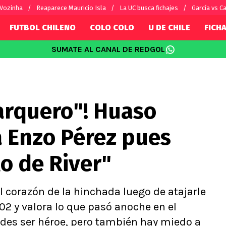
 Vozinha
Reaparece Mauricio Isla
La UC busca fichajes
García vs Ca
FUTBOL CHILENO
COLO COLO
U DE CHILE
FICHA
SUMATE AL CANAL DE REDGOL
SUDAMÉRICA
EUROPA
Internacional
Copa Libertadores
Champions L
sorio
Copa Sudamericana
Europa Leag
arquero"! Huaso
Sánchez
Fútbol Argentino
Conference 
Palacios
Fútbol Brasileño
Ligue 1
a Enzo Pérez pues
s por el mundo
Premier Leag
Serie A
lo de River"
La Liga
Bundesliga
l corazón de la hinchada luego de atajarle
02 y valora lo que pasó anoche en el
des ser héroe, pero también hay miedo a