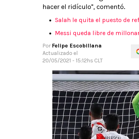
hacer el ridículo", comentó.
APUESTAS
Noticias
Salah le quita el puesto de re
Guías
Códigos
Messi queda libre de millon
Pronósticos
Por
Felipe Escobillana
Apuesta del día
Actualizado el
20/05/2021 - 15:12hs CLT