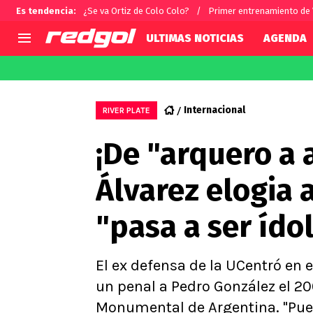
Es tendencia
:
¿Se va Ortiz de Colo Colo?
Primer entrenamiento de
ULTIMAS NOTICIAS
AGENDA
AGENDA
CHILE
MUNDO
Hoy en TV
Selección Chilena
Fútbol 
Internacional
RIVER PLATE
Colo Colo
Darío O
¡De "arquero a 
U de Chile
Alexis 
U Católica
Carlos 
Álvarez elogia 
Campeonato Nacional
Chileno
Primera B
"pasa a ser ído
Segunda División
Copa Chile
Supercopa Chile
El ex defensa de la UCentró en e
Campeonato Femenino
un penal a Pedro González el 20
Monumental de Argentina. "Pue