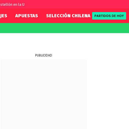
stellón en la U
JES
APUESTAS
SELECCIÓN CHILENA
REDSPORT
PARTIDOS DE HOY
FIFA
REDSPORT
eague
Eliminatorias
Tenis
ue
Formula 1
PUBLICIDAD
League
NBA
Rugby
ue
UFC
WWE
Boxeo