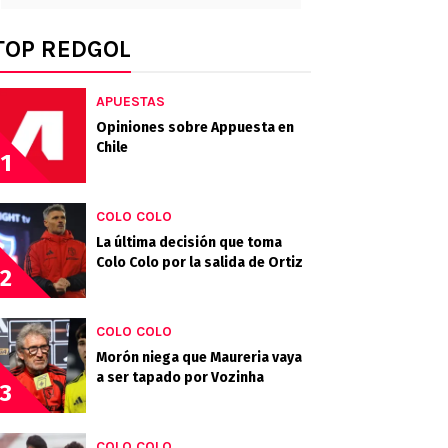
TOP REDGOL
APUESTAS
Opiniones sobre Appuesta en
Chile
1
COLO COLO
La última decisión que toma
Colo Colo por la salida de Ortiz
2
COLO COLO
Morón niega que Maureria vaya
a ser tapado por Vozinha
3
COLO COLO