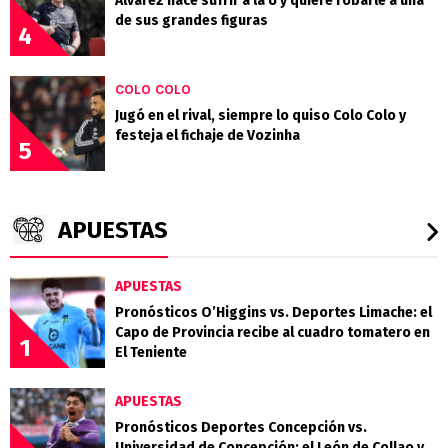
Álvarez hace sufrir a la U y quiere robarle a una
de sus grandes figuras
4
COLO COLO
Jugó en el rival, siempre lo quiso Colo Colo y
festeja el fichaje de Vozinha
5
APUESTAS
APUESTAS
Pronósticos O’Higgins vs. Deportes Limache: el
Capo de Provincia recibe al cuadro tomatero en
1
El Teniente
APUESTAS
Pronósticos Deportes Concepción vs.
Universidad de Concepción: el León de Collao y