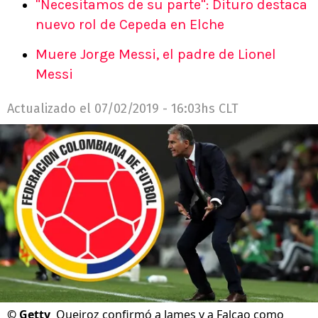
"Necesitamos de su parte": Dituro destaca
nuevo rol de Cepeda en Elche
Muere Jorge Messi, el padre de Lionel
Messi
Actualizado el
07/02/2019 - 16:03hs CLT
©
Getty
Queiroz confirmó a James y a Falcao como