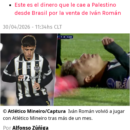
Este es el dinero que le cae a Palestino
desde Brasil por la venta de Iván Román
30/04/2026 - 11:34hs CLT
©
Atlético Mineiro/Captura
Iván Román volvió a jugar
con Atlético Mineiro tras más de un mes.
Por
Alfonso Zúñiga