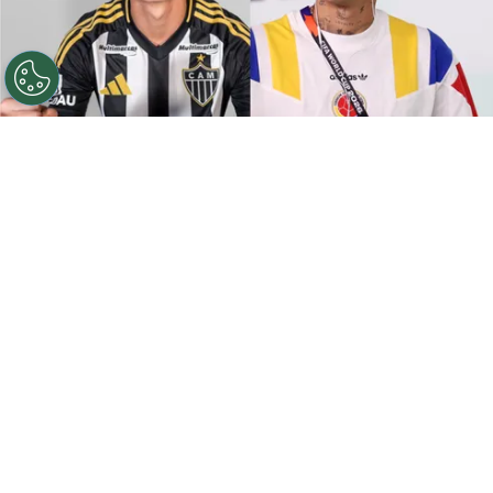
©
Getty Images.
Iván Román pronto será refuerzo de
Colo Colo mientras que este colombiano que le costó
una fortuna a River llegará al Galo.
Por
Jorge Rubio
Sigue a Redgol en Google!
Es prácticamente un hecho que
Iván
Román
dejará Atlético Mineiro para ser
refuerzo de Colo Colo
, aunque hay ciertos