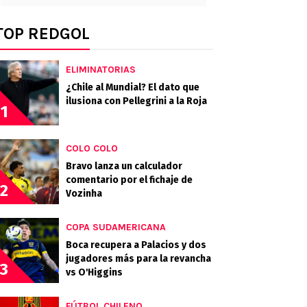
TOP REDGOL
ELIMINATORIAS
¿Chile al Mundial? El dato que
ilusiona con Pellegrini a la Roja
1
COLO COLO
Bravo lanza un calculador
comentario por el fichaje de
2
Vozinha
COPA SUDAMERICANA
Boca recupera a Palacios y dos
jugadores más para la revancha
3
vs O'Higgins
FÚTBOL CHILENO