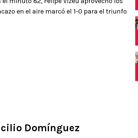
el minuto 82, Felipe Vizeu aprovechó los
acazo en el aire marcó el 1-0 para el triunfo
ecilio Domínguez