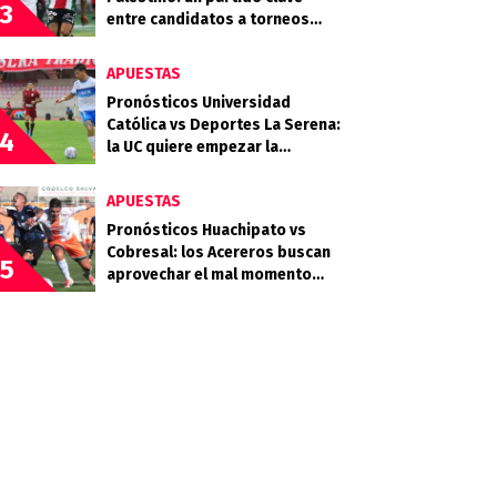
3
entre candidatos a torneos
internacionales
APUESTAS
Pronósticos Universidad
Católica vs Deportes La Serena:
4
la UC quiere empezar la
segunda rueda con fuerza
APUESTAS
Pronósticos Huachipato vs
Cobresal: los Acereros buscan
5
aprovechar el mal momento
minero