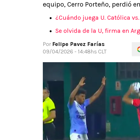
equipo, Cerro Porteño, perdió en
APUESTAS
Noticias
¿Cuándo juega U. Católica vs
Guías
Se olvida de la U, firma en 
Códigos
Pronósticos
Por
Felipe Pavez Farías
Apuesta del día
09/04/2026 - 14:48hs CLT