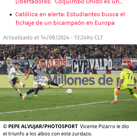
Libertadores: "Coquimbo Unido es un..."
Católica en alerta: Estudiantes busca el
fichaje de un bicampeón en Europa
Actualizado el
14/08/2024 - 13:24hs CLT
©
PEPE ALVUJAR/PHOTOSPORT
Vicente Pizarro le dio
el triunfo a los albos con este zurdazo.