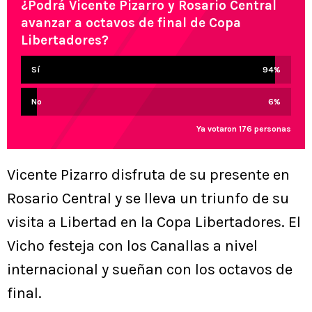
¿Podrá Vicente Pizarro y Rosario Central
avanzar a octavos de final de Copa
Libertadores?
Sí
94
%
No
6
%
Ya votaron 176 personas
Vicente Pizarro disfruta de su presente en
Rosario Central y se lleva un triunfo de su
visita a Libertad en la Copa Libertadores. El
Vicho festeja con los Canallas a nivel
internacional y sueñan con los octavos de
final.