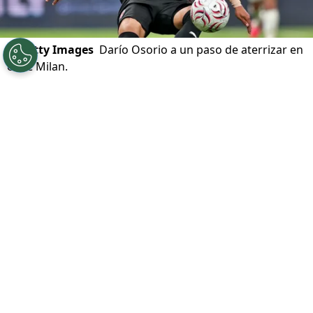
©
Getty Images
Darío Osorio a un paso de aterrizar en
el AC Milan.
Por
Alfonso Zúñiga
Sigue a Redgol en Google!
La posibilidad de que el delantero chileno
Darío Osorio
se convierta en nuevo
jugador del
AC Milan
pasó de ser un rumor
a casi convertirse en una realidad. Tanto es
así que la prensa europea reveló la
millonaria cifra que el cuadro italiano