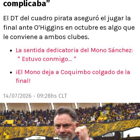
complicaba”
El DT del cuadro pirata aseguró el jugar la
final ante O’Higgins en octubre es algo que
le conviene a ambos clubes.
La sentida dedicatoria del Mono Sánchez:
＂Estuvo conmigo...＂
¡El Mono deja a Coquimbo colgado de la
final!
14/07/2026 - 09:28hs CLT