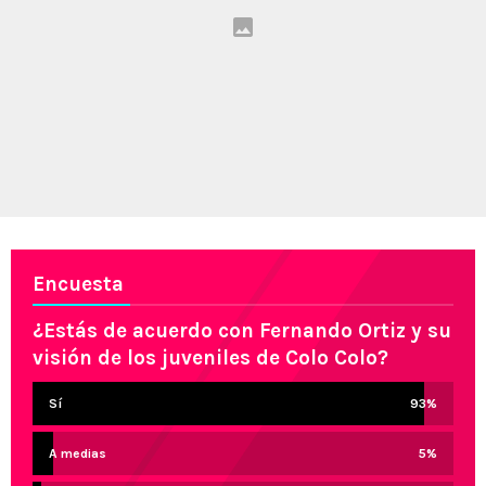
Encuesta
¿Estás de acuerdo con Fernando Ortiz y su
visión de los juveniles de Colo Colo?
Sí
93
%
A medias
5
%