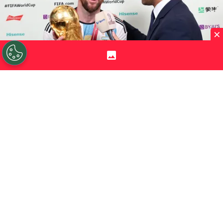
×
©
Instagram.
El periodista Gastón Edul participó del
anuncio del Tino.
Por
Jorge Rubio
Sigue a Redgol en Google!
Hace varios días que se sabía que este
jugador argentino podía ser refuerzo de
Palestino
, que se las ingenió para hacer