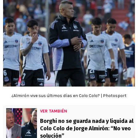
¿Almirón vive sus últimos días en Colo Colo? | Photosport
VER TAMBIÉN
Borghi no se guarda nada y liquida al
Colo Colo de Jorge Almirón: “No veo
solución”