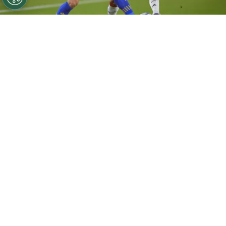
©
Marcelo Endelli/Getty Images.
Vicente Pizarro
marca a Joaquín Freitas en el triunfo de los Canallas
sobre River.
Por
Jorge Rubio
Sigue a Redgol en Google!
Vicente Pizarro
fue titular en el triunfazo
que Rosario Central consiguió
ante River
Plate
en el estadio Monumental de Núñez,
donde el equipo Canalla profundizó la
crisis de la Banda Sangre. Desde 1911 que el