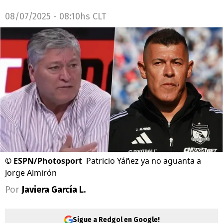
08/07/2025 - 08:10hs CLT
©
ESPN/Photosport
Patricio Yáñez ya no aguanta a
Jorge Almirón
Por
Javiera García L.
Sigue a Redgol en Google!