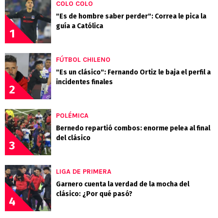
COLO COLO
"Es de hombre saber perder": Correa le pica la
guía a Católica
1
FÚTBOL CHILENO
"Es un clásico": Fernando Ortiz le baja el perfil a
incidentes finales
2
POLÉMICA
Bernedo repartió combos: enorme pelea al final
del clásico
3
LIGA DE PRIMERA
Garnero cuenta la verdad de la mocha del
clásico: ¿Por qué pasó?
4