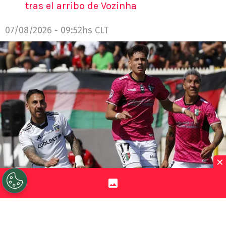
tras el arribo de Vozinha
07/08/2026 - 09:52hs CLT
×
©
Felipe Zanca/Photosport.
Javier Correa le anotó un
golazo al Tino e Iván Román lo vio desde una posición
privilegiada.
Por
Jorge Rubio