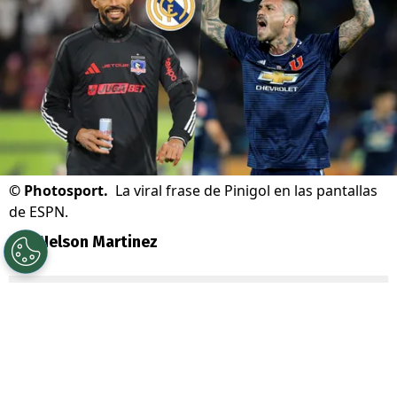
©
Photosport.
La viral frase de Pinigol en las pantallas
de ESPN.
Por
Nelson Martinez
Sigue a Redgol en Google!
La locura por
Vozinha
está desatada e
incluso salpicó a U de Chile.
Es que un ex