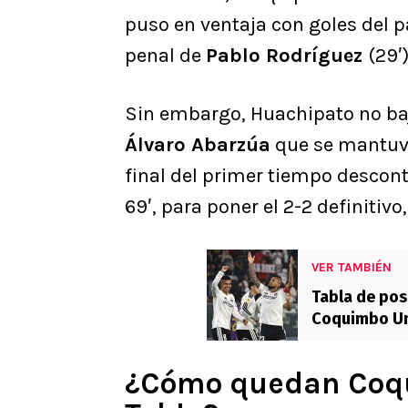
puso en ventaja con goles del
penal de
Pablo Rodríguez
(29′)
Sin embargo, Huachipato no bajó
Álvaro Abarzúa
que se mantuvi
final del primer tiempo descont
69′, para poner el 2-2 definiti
VER TAMBIÉN
Tabla de pos
Coquimbo Uni
¿Cómo quedan Coqu