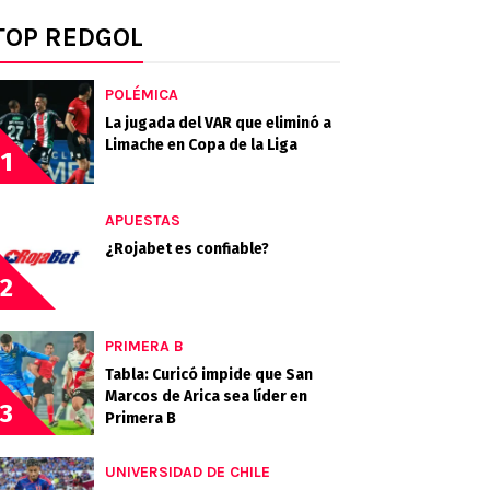
TOP REDGOL
POLÉMICA
La jugada del VAR que eliminó a
Limache en Copa de la Liga
1
APUESTAS
¿Rojabet es confiable?
2
PRIMERA B
Tabla: Curicó impide que San
Marcos de Arica sea líder en
3
Primera B
UNIVERSIDAD DE CHILE