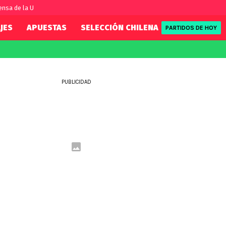
nsa de la U
JES
APUESTAS
SELECCIÓN CHILENA
REDSPORT
PARTIDOS DE HOY
FIFA
REDSPORT
eague
Mundial 2026
Tenis
PUBLICIDAD
ue
Eliminatorias
Formula 1
League
NBA
Rugby
ue
UFC
WWE
Boxeo