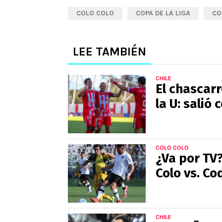
COLO COLO
COPA DE LA LIGA
CO
LEE TAMBIÉN
CHILE
El chascarr
la U: salió
COLO COLO
¿Va por TV?
Colo vs. Co
CHILE