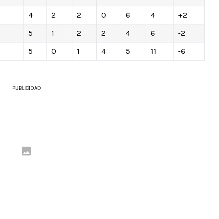
4
2
2
0
6
4
+2
5
1
2
2
4
6
-2
5
0
1
4
5
11
-6
PUBLICIDAD