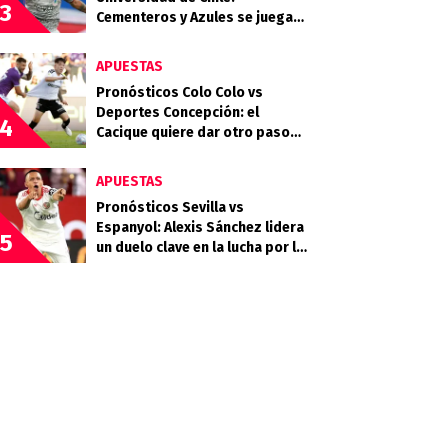
3
Cementeros y Azules se juegan
mucho en la quinta fecha
APUESTAS
Pronósticos Colo Colo vs
Deportes Concepción: el
4
Cacique quiere dar otro paso
rumbo a la clasificación
APUESTAS
Pronósticos Sevilla vs
Espanyol: Alexis Sánchez lidera
5
un duelo clave en la lucha por la
permanencia