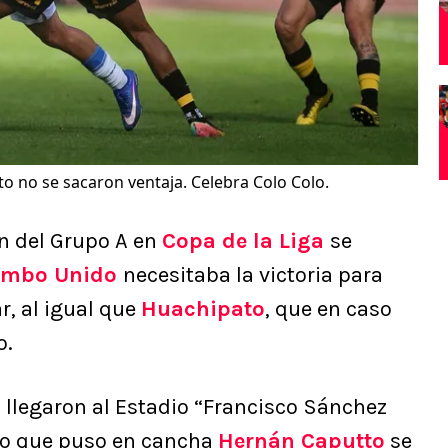
 no se sacaron ventaja. Celebra Colo Colo.
ón del Grupo A en
Copa de la Liga
se
imbo Unido
necesitaba la victoria para
r, al igual que
Huachipato
, que en caso
o.
 llegaron al Estadio “Francisco Sánchez
ivo que puso en cancha
Hernán Caputto
se