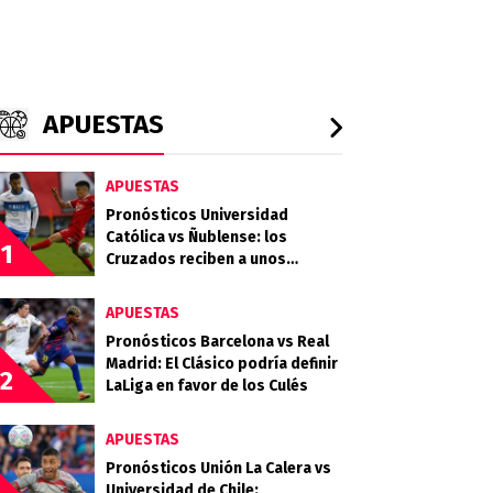
APUESTAS
APUESTAS
Pronósticos Universidad
Católica vs Ñublense: los
1
Cruzados reciben a unos
Diablos Rojos que quieren
clasificar
APUESTAS
Pronósticos Barcelona vs Real
Madrid: El Clásico podría definir
2
LaLiga en favor de los Culés
APUESTAS
Pronósticos Unión La Calera vs
Universidad de Chile: