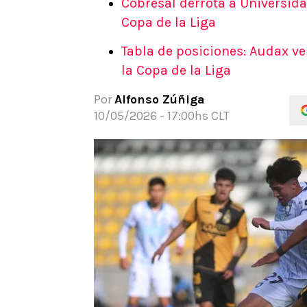
Cobresal derrota a Universida
APUESTAS
Copa de la Liga
Noticias
Tabla de posiciones: Audax ven
Guías
la Copa de la Liga
Códigos
Pronósticos
Por
Alfonso Zúñiga
Apuesta del día
10/05/2026 - 17:00hs CLT
Apuestas Mundial 2026