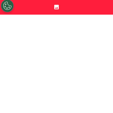
©
Felipe Zanca/Photosport.
Javier Correa le anotó un
golazo al Tino e Iván Román lo vio desde una posición
privilegiada.
Por
Jorge Rubio
Sigue a Redgol en Google!
Javier Correa
tuvo un solo enfrentamiento
contra
Iván Román
y eso le bastó para
saber que tenía cualidades para llegar a
Colo Colo. Fue en 2024, específicamente en
el estadio Municipal de La Cisterna. El
domingo 20 de octubre. Sí, el día que entre
Leonardo Gil y Brayan Cortés fabricaron