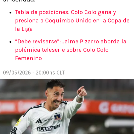
Tabla de posiciones: Colo Colo gana y
presiona a Coquimbo Unido en la Copa de
la Liga
“Debe revisarse”: Jaime Pizarro aborda la
polémica teleserie sobre Colo Colo
Femenino
09/05/2026 - 20:00hs CLT