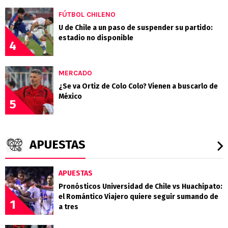
FÚTBOL CHILENO
U de Chile a un paso de suspender su partido:
estadio no disponible
4
MERCADO
¿Se va Ortiz de Colo Colo? Vienen a buscarlo de
México
5
APUESTAS
APUESTAS
Pronósticos Universidad de Chile vs Huachipato:
el Romántico Viajero quiere seguir sumando de
1
a tres