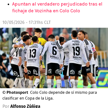
Apuntan al verdadero perjudicado tras el
fichaje de Vozinha en Colo Colo
10/05/2026 - 17:31hs CLT
©
Photosport
Colo Colo depende de sí mismo para
clasificar en Copa de la Liga.
Por
Alfonso Zúñiga