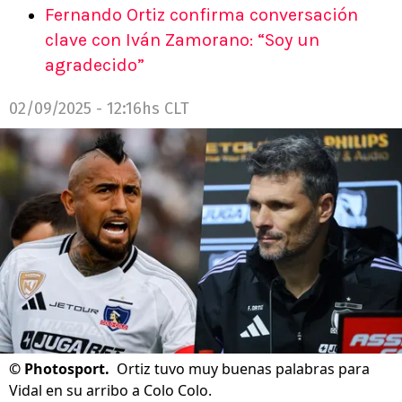
Fernando Ortiz confirma conversación
clave con Iván Zamorano: “Soy un
agradecido”
02/09/2025 - 12:16hs CLT
©
Photosport.
Ortiz tuvo muy buenas palabras para
Vidal en su arribo a Colo Colo.