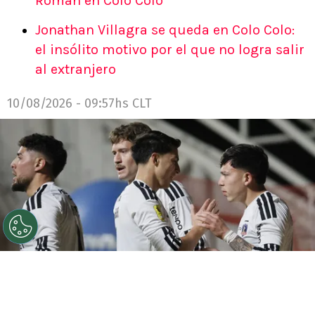
Román en Colo Colo
Jonathan Villagra se queda en Colo Colo:
el insólito motivo por el que no logra salir
al extranjero
10/08/2026 - 09:57hs CLT
©
Sebastian Cisternas/Photosport
Jonathan Villagra