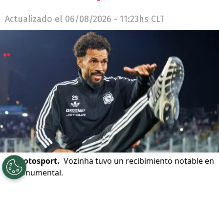
Actualizado el
06/08/2026 - 11:23hs CLT
©
Photosport.
Vozinha tuvo un recibimiento notable en
el Monumental.
Por
Patricio Echagüe
Sigue a Redgol en Google!