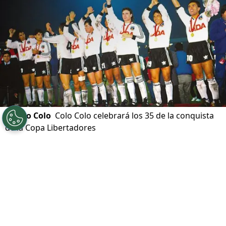
©
Colo Colo
Colo Colo celebrará los 35 de la conquista
de la Copa Libertadores
Por
Felipe Pavez Farías
Sigue a Redgol en Google!
La noche del 5 de junio de 1991 quedó