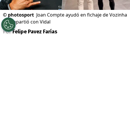
©
photosport
Joan Compte ayudó en fichaje de Vozinha
y compartió con Vidal
Por
Felipe Pavez Farías
Sigue a Redgol en Google!
Colo Colo
remeció el
mercado de fichajes
con la llegada de
Vozinha
. El mejor portero
del
Mundial 2026
, tras una larga teleserie,
finalmente llegó a Chile y es el nuevo
refuerzo del Cacique.
Josimar José Évora Dias fue presentado el