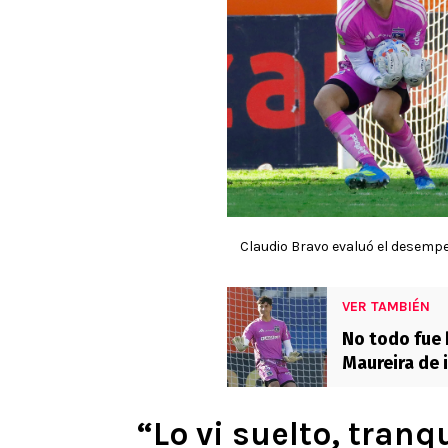
Claudio Bravo evaluó el desempe
VER TAMBIÉN
No todo fue 
Maureira de 
“Lo vi suelto, tranq