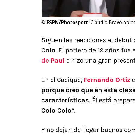
©
ESPN/Photosport
Claudio Bravo opin
Siguen las reacciones al debut
Colo
. El portero de 19 años fu
de Paul
e hizo una gran presen
En el Cacique,
Fernando Ortiz
e
porque creo que en esta clase
características
. Él está prepa
Colo Colo
“.
Y no dejan de llegar buenos com