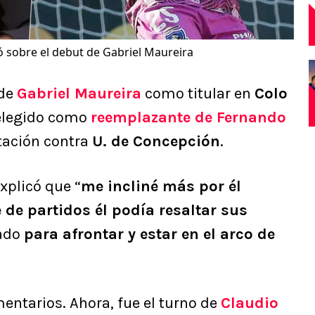
ó sobre el debut de Gabriel Maureira
 de
Gabriel Maureira
como titular en
Colo
e elegido como
reemplazante de Fernando
tación contra
U. de Concepción
.
xplicó que “
me incliné más por él
 de partidos él podía resaltar sus
rado
para afrontar y estar en el arco de
entarios. Ahora, fue el turno de
Claudio