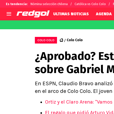
Es tendencia
:
Nómina selección chilena
Católica vs Colo Colo
ULTIMAS NOTICIAS
AGENDA
AGENDA
CHILE
MUNDO
Hoy en TV
Selección Chilena
Fútbol 
Colo Colo
COLO COLO
Colo Colo
Darío O
¿Aprobado? Est
U de Chile
Alexis 
U Católica
Carlos 
sobre Gabriel M
Campeonato Nacional
Chileno
Primera B
Segunda División
En ESPN, Claudio Bravo analizó 
Copa Chile
en el arco de Colo Colo. El joven
Supercopa Chile
Ortiz y el Claro Arena: "Vamo
Campeonato Femenino
El regalo que pidió Arturo V