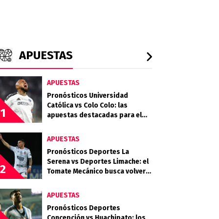
APUESTAS
APUESTAS
Pronósticos Universidad
Católica vs Colo Colo: las
1
apuestas destacadas para el
clásico entre Cruzados y Albos
APUESTAS
Pronósticos Deportes La
Serena vs Deportes Limache: el
2
Tomate Mecánico busca volver
al triunfo ante el Granate
APUESTAS
Pronósticos Deportes
Concepción vs Huachipato: los