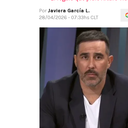
APUESTAS
Por
Javiera García L.
Noticias
28/04/2026 - 07:33hs CLT
Guías
Códigos
Pronósticos
Apuesta del día
Apuestas Mundial 2026