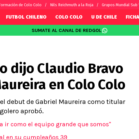
Formación de Colo Colo
Nils Reichmuth a la Roja
Grupos Mundial Sub 
FUTBOL CHILENO
COLO COLO
U DE CHILE
FICHA
SUMATE AL CANAL DE REDGOL
SUDAMÉRICA
EUROPA
Internacional
Copa Libertadores
Champions L
sorio
Copa Sudamericana
Europa Leag
o dijo Claudio Bravo
Sánchez
Fútbol Argentino
Conference 
Palacios
Fútbol Brasileño
Ligue 1
aureira en Colo Colo
s por el mundo
Premier Leag
Serie A
La Liga
el debut de Gabriel Maureira como titular
Bundesliga
 golero aprobó.
s a ir como el equipo grande que somos"
idal en su cumpleaños 39