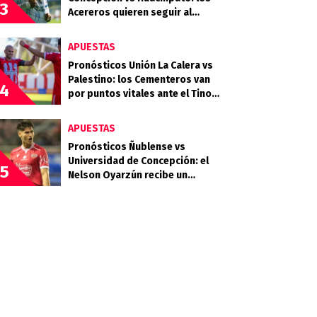
3
Acereros quieren seguir al
acecho del liderato
APUESTAS
Pronósticos Unión La Calera vs
Palestino: los Cementeros van
4
por puntos vitales ante el Tino
Tino
APUESTAS
Pronósticos Ñublense vs
Universidad de Concepción: el
5
Nelson Oyarzún recibe un
choque clave en la zona media