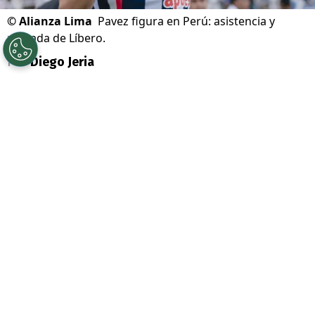
©
Alianza Lima
Pavez figura en Perú: asistencia y
portada de Líbero.
Por
Diego Jeria
Sigue a Redgol en Google!
Esteban Pavez
es genio y figura en Perú
tras su gran partido con
Alianza Lima
, en
el
triunfo de su equipo por 0-1
como
visita frente al AD Tarma, por la décima
fecha del Apertura en la Liga 1 del fútbol
incaico.