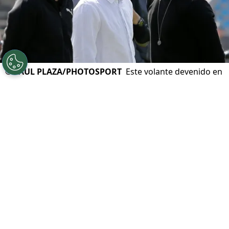
©
PAUL PLAZA/PHOTOSPORT
Este volante devenido en
agente de futbolistas jugó en Colo Colo y la U, además
de Huachipato y U. de Concepción.
Por
Jorge Rubio
Sigue a Redgol en Google!
Manuel Pellegrini
ha dirigido varios
jugadores nacidos en Chile, entre ellos este
otrora volante ofensivo de mucha técnica