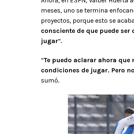
Ahora, en ESPN, Valber Huerta a
meses, uno se termina enfocand
proyectos, porque esto se acaba
consciente de que puede ser 
jugar
“.
“
Te puedo aclarar ahora que n
condiciones de jugar. Pero n
sumó.