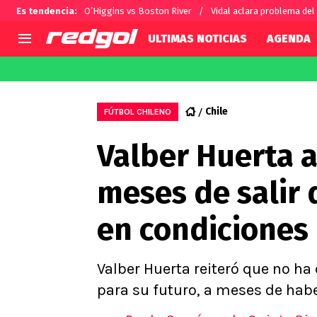
Es tendencia
:
O’Higgins vs Boston River
Vidal aclara problema del
ULTIMAS NOTICIAS
AGENDA
AGENDA
CHILE
MUNDO
Hoy en TV
Selección Chilena
Fútbol 
Chile
FÚTBOL CHILENO
Colo Colo
Darío O
Valber Huerta a
U de Chile
Alexis 
U Católica
Carlos 
meses de salir d
Campeonato Nacional
Chileno
Primera B
en condiciones 
Segunda División
Copa Chile
Supercopa Chile
Valber Huerta reiteró que no ha 
Campeonato Femenino
para su futuro, a meses de haber