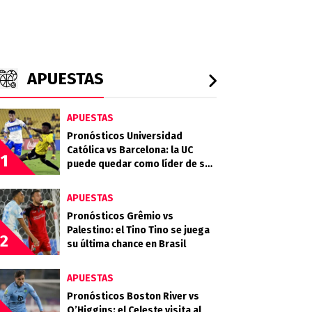
APUESTAS
APUESTAS
Pronósticos Universidad
Católica vs Barcelona: la UC
1
puede quedar como líder de su
grupo en la Libertadores
APUESTAS
Pronósticos Grêmio vs
Palestino: el Tino Tino se juega
2
su última chance en Brasil
APUESTAS
Pronósticos Boston River vs
O’Higgins: el Celeste visita al