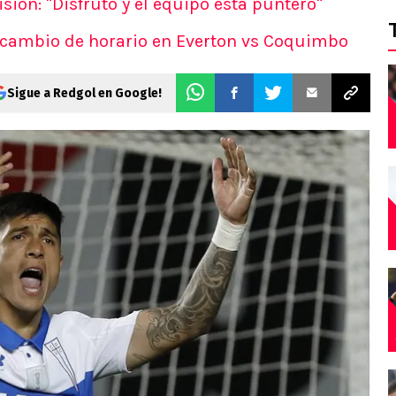
sión: "Disfruto y el equipo está puntero"
 cambio de horario en Everton vs Coquimbo
Sigue a Redgol en Google!