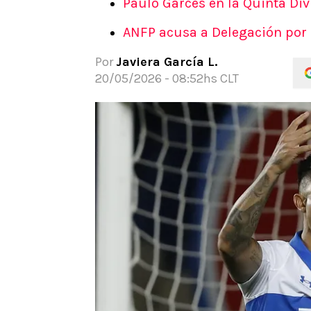
Paulo Garcés en la Quinta Divi
APUESTAS
ANFP acusa a Delegación por
Noticias
Guías
Por
Javiera García L.
Códigos
20/05/2026 - 08:52hs CLT
Pronósticos
Apuesta del día
Apuestas Mundial 2026