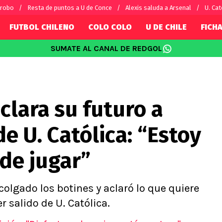
 robo
Resta de puntos a U de Conce
Alexis saluda a Arsenal
U. Cat
FUTBOL CHILENO
COLO COLO
U DE CHILE
FICHA
SUMATE AL CANAL DE REDGOL
SUDAMÉRICA
EUROPA
Internacional
Copa Libertadores
Champions L
sorio
Copa Sudamericana
Europa Leag
clara su futuro a
Sánchez
Fútbol Argentino
Conference 
Palacios
Fútbol Brasileño
Ligue 1
e U. Católica: “Estoy
s por el mundo
Premier Leag
Serie A
de jugar”
La Liga
Bundesliga
colgado los botines y aclaró lo que quiere
 salido de U. Católica.