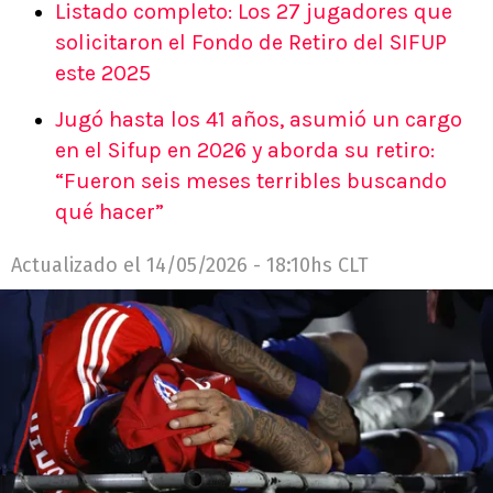
Listado completo: Los 27 jugadores que
solicitaron el Fondo de Retiro del SIFUP
este 2025
Jugó hasta los 41 años, asumió un cargo
en el Sifup en 2026 y aborda su retiro:
“Fueron seis meses terribles buscando
qué hacer”
Actualizado el
14/05/2026 - 18:10hs CLT