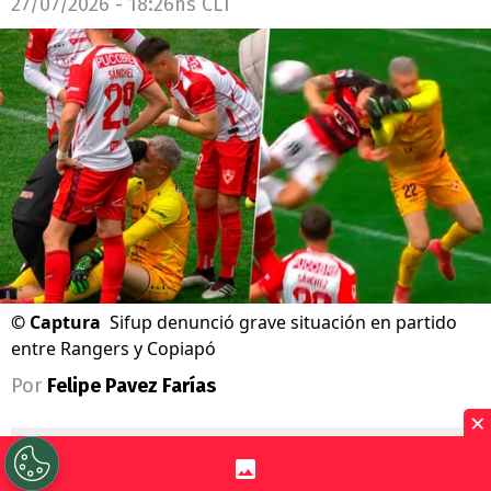
27/07/2026 - 18:26hs CLT
©
Captura
Sifup denunció grave situación en partido
entre Rangers y Copiapó
Por
Felipe Pavez Farías
×
Sigue a Redgol en Google!