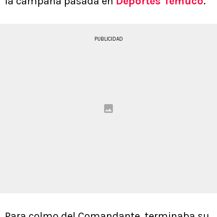
la campaña pasada en
Deportes Temuco
.
PUBLICIDAD
Para colmo del Comandante, terminaba su