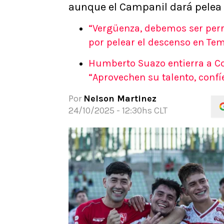
aunque el Campanil dará pelea e
APUESTAS
Noticias
“Vergüenza, debemos ser perr
Guías
por pelear el descenso en Te
Códigos
Humberto Suazo entierra a Co
Pronósticos
“Aprovechen su talento, confí
Apuesta del día
Apuestas Mundial 2026
Por
Nelson Martinez
24/10/2025 - 12:30hs CLT