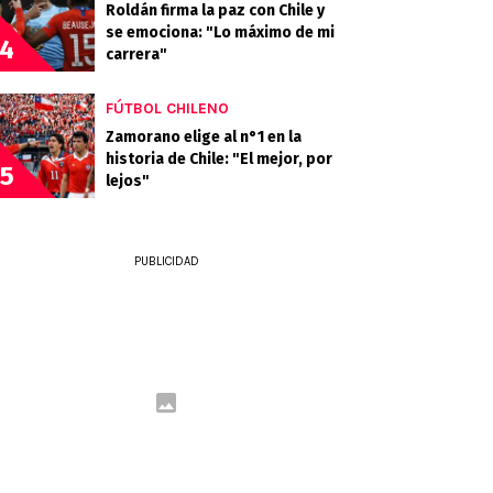
Roldán firma la paz con Chile y
se emociona: "Lo máximo de mi
4
carrera"
FÚTBOL CHILENO
Zamorano elige al n°1 en la
historia de Chile: "El mejor, por
5
lejos"
PUBLICIDAD