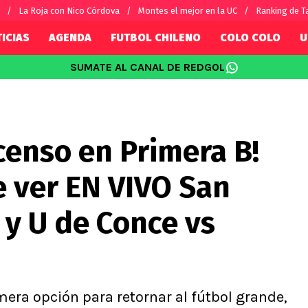
La Roja con Nico Córdova
Montes el mejor en la UC
Ranking de T
ICIAS
AGENDA
FUTBOL CHILENO
COLO COLO
U
SUMATE AL CANAL DE REDGOL
SUDAMÉRICA
EUROPA
Internacional
Copa Libertadores
Champions L
sorio
Copa Sudamericana
Europa Leag
scenso en Primera B!
Sánchez
Fútbol Argentino
Conference 
Palacios
Fútbol Brasileño
Ligue 1
e ver EN VIVO San
s por el mundo
Premier Leag
Serie A
 y U de Conce vs
La Liga
Bundesliga
mera opción para retornar al fútbol grande,