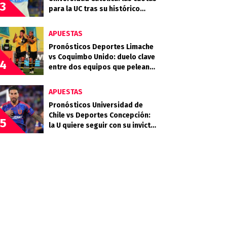
3
para la UC tras su histórico
triunfo en La Bombonera
APUESTAS
Pronósticos Deportes Limache
vs Coquimbo Unido: duelo clave
4
entre dos equipos que pelean
arriba
APUESTAS
Pronósticos Universidad de
Chile vs Deportes Concepción:
5
la U quiere seguir con su invicto
en casa