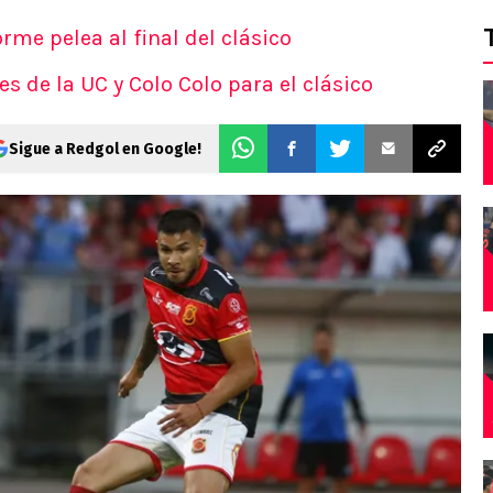
me pelea al final del clásico
s de la UC y Colo Colo para el clásico
Sigue a Redgol en Google!