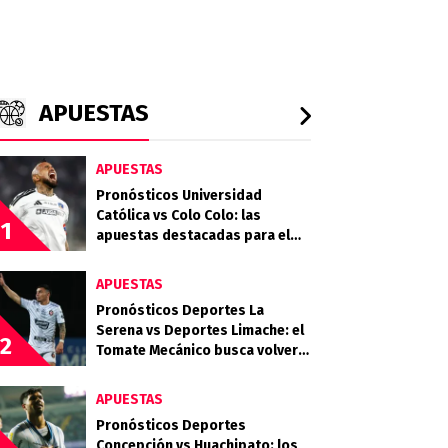
APUESTAS
APUESTAS
Pronósticos Universidad
Católica vs Colo Colo: las
1
apuestas destacadas para el
clásico entre Cruzados y Albos
APUESTAS
Pronósticos Deportes La
Serena vs Deportes Limache: el
2
Tomate Mecánico busca volver
al triunfo ante el Granate
APUESTAS
Pronósticos Deportes
Concepción vs Huachipato: los