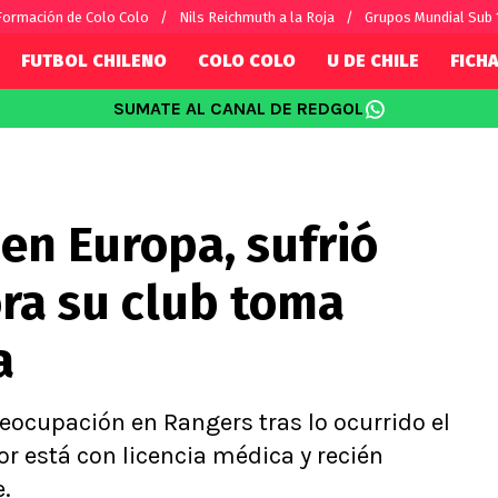
Formación de Colo Colo
Nils Reichmuth a la Roja
Grupos Mundial Sub 
FUTBOL CHILENO
COLO COLO
U DE CHILE
FICHA
SUMATE AL CANAL DE REDGOL
SUDAMÉRICA
EUROPA
Internacional
Copa Libertadores
Champions L
sorio
Copa Sudamericana
Europa Leag
 en Europa, sufrió
Sánchez
Fútbol Argentino
Conference 
Palacios
Fútbol Brasileño
Ligue 1
ra su club toma
s por el mundo
Premier Leag
Serie A
a
La Liga
Bundesliga
ocupación en Rangers tras lo ocurrido el
r está con licencia médica y recién
.