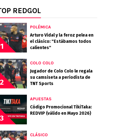
TOP REDGOL
POLÉMICA
Arturo Vidal y la feroz pelea en
el clásico: "Estábamos todos
1
calientes"
COLO COLO
Jugador de Colo Colo le regala
su camsiseta a periodista de
2
TNT Sports
APUESTAS
Código Promocional TikiTaka:
REDVIP (válido en Mayo 2026)
3
CLÁSICO