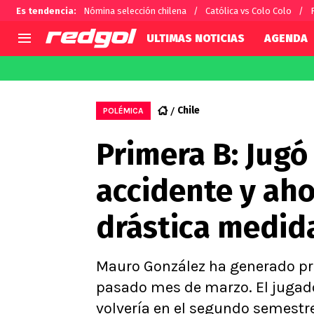
Es tendencia
:
Nómina selección chilena
Católica vs Colo Colo
ULTIMAS NOTICIAS
AGENDA
AGENDA
CHILE
MUNDO
Hoy en TV
Selección Chilena
Fútbol 
Chile
POLÉMICA
Colo Colo
Darío O
Primera B: Jugó
U de Chile
Alexis 
U Católica
Carlos 
accidente y aho
Campeonato Nacional
Chileno
Primera B
drástica medid
Segunda División
Copa Chile
Supercopa Chile
Mauro González ha generado pre
Campeonato Femenino
pasado mes de marzo. El jugado
volvería en el segundo semestre