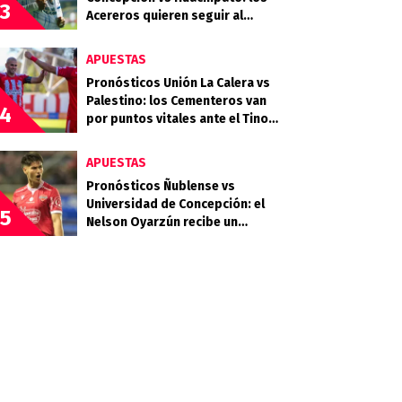
3
Acereros quieren seguir al
acecho del liderato
APUESTAS
Pronósticos Unión La Calera vs
Palestino: los Cementeros van
4
por puntos vitales ante el Tino
Tino
APUESTAS
Pronósticos Ñublense vs
Universidad de Concepción: el
5
Nelson Oyarzún recibe un
choque clave en la zona media