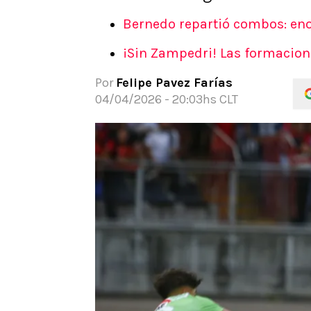
APUESTAS
Bernedo repartió combos: enor
Noticias
¡Sin Zampedri! Las formacione
Guías
Códigos
Por
Felipe Pavez Farías
Pronósticos
04/04/2026 - 20:03hs CLT
Apuesta del día
Apuestas Mundial 2026