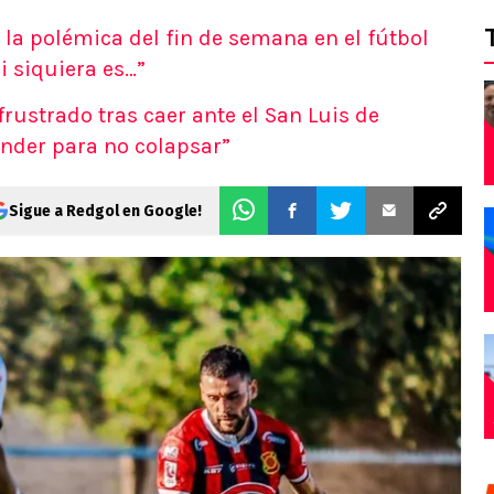
s la polémica del fin de semana en el fútbol
i siquiera es…”
ustrado tras caer ante el San Luis de
ender para no colapsar”
Sigue a Redgol en Google!