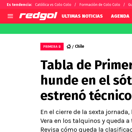
Es tendencia
:
Católica vs Colo Colo
Formación de Colo Colo
Gu
ULTIMAS NOTICIAS
AGENDA
AGENDA
CHILE
MUNDO
Hoy en TV
Selección Chilena
Fútbol 
Chile
PRIMERA B
Colo Colo
Darío O
Tabla de Prime
U de Chile
Alexis 
U Católica
Carlos 
hunde en el só
Campeonato Nacional
Chileno
Primera B
estrenó técnico
Segunda División
Copa Chile
Supercopa Chile
En el cierre de la sexta jornad
Campeonato Femenino
Vera en los talquinos y queda a 
Revisa cómo queda la clasificac