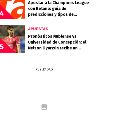
Apostar a la Champions League
con Betano: guía de
4
predicciones y tipos de
apuestas
APUESTAS
Pronósticos Ñublense vs
Universidad de Concepción: el
5
Nelson Oyarzún recibe un
choque clave en la zona media
PUBLICIDAD