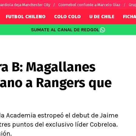
ardiola deja Manchester City
Conmebol confunde a Marcelo Díaz
Gru
FUTBOL CHILENO
COLO COLO
U DE CHILE
FICHA
SUMATE AL CANAL DE REDGOL
SUDAMÉRICA
EUROPA
Internacional
Copa Libertadores
Champions L
sorio
Copa Sudamericana
Europa Leag
ra B: Magallanes
Sánchez
Fútbol Argentino
Conference 
Palacios
Fútbol Brasileño
Ligue 1
tano a Rangers que
s por el mundo
Premier Leag
Serie A
La Liga
Bundesliga
a, la Academia estropeó el debut de Jaime
tres puntos del exclusivo líder Cobreloa.
ión.