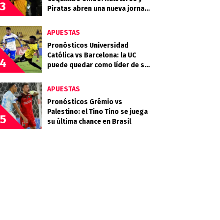
3
Piratas abren una nueva jornada
del Campeonato Nacional
APUESTAS
Pronósticos Universidad
Católica vs Barcelona: la UC
4
puede quedar como líder de su
grupo en la Libertadores
APUESTAS
Pronósticos Grêmio vs
Palestino: el Tino Tino se juega
5
su última chance en Brasil