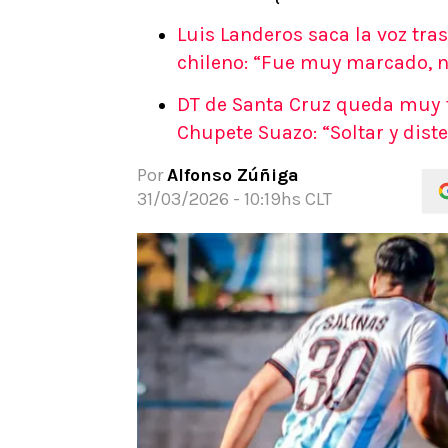
APUESTAS
Luis Landeros saca la voz tra
Noticias
chileno: “Fue muy marcado, n
Guías
DT de Santa Cruz queda muy fr
Códigos
Chupete Suazo: “Soltar y dist
Pronósticos
Apuesta del día
Por
Alfonso Zúñiga
Apuestas Mundial 2026
31/03/2026 - 10:19hs CLT