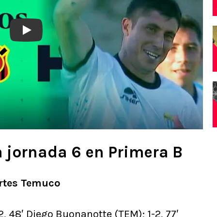
Play
a jornada 6 en Primera B
rtes Temuco
2, 48′ Diego Buonanotte (TEM); 1-2, 77′