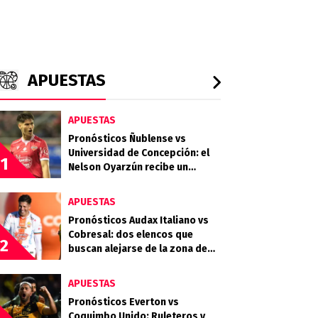
APUESTAS
APUESTAS
Pronósticos Ñublense vs
Universidad de Concepción: el
1
Nelson Oyarzún recibe un
choque clave en la zona media
APUESTAS
Pronósticos Audax Italiano vs
Cobresal: dos elencos que
2
buscan alejarse de la zona de
descenso
APUESTAS
Pronósticos Everton vs
Coquimbo Unido: Ruleteros y