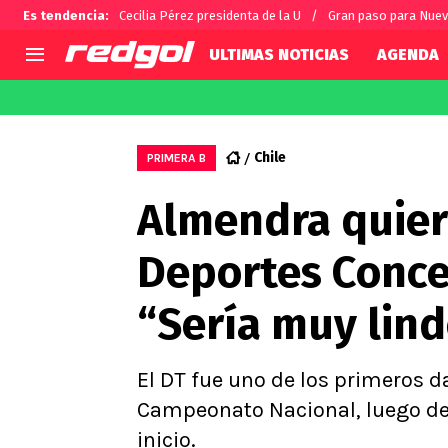
Es tendencia
:
Cecilia Pérez presidenta de la U
Gran paso para Nue
ULTIMAS NOTICIAS
AGENDA
AGENDA
CHILE
MUNDO
Hoy en TV
Selección Chilena
Fútbol 
Chile
PRIMERA B
Colo Colo
Darío O
Almendra quier
U de Chile
Alexis 
U Católica
Carlos 
Deportes Conce
Campeonato Nacional
Chileno
Primera B
“Sería muy lin
Segunda División
Copa Chile
Supercopa Chile
El DT fue uno de los primeros 
Campeonato Femenino
Campeonato Nacional, luego de 
inicio.