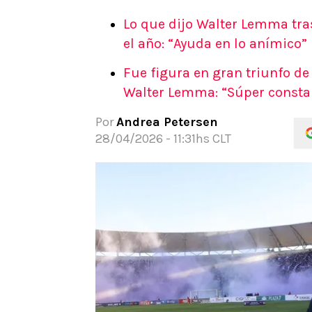
APUESTAS
Lo que dijo Walter Lemma tra
Noticias
el año: “Ayuda en lo anímico”
Guías
Fue figura en gran triunfo d
Códigos
Walter Lemma: “Súper constan
Pronósticos
Apuesta del día
Por
Andrea Petersen
Apuestas Mundial 2026
28/04/2026 - 11:31hs CLT