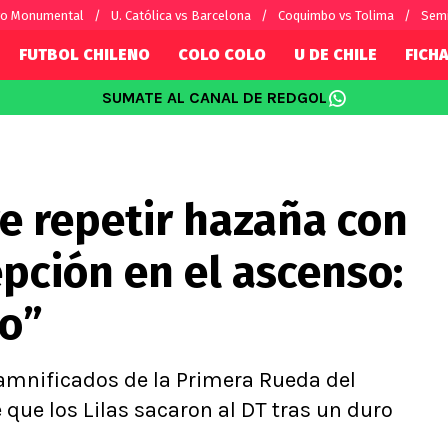
vo Monumental
U. Católica vs Barcelona
Coquimbo vs Tolima
Semi
FUTBOL CHILENO
COLO COLO
U DE CHILE
FICHA
SUMATE AL CANAL DE REDGOL
SUDAMÉRICA
EUROPA
Internacional
Copa Libertadores
Champions L
sorio
Copa Sudamericana
Europa Leag
e repetir hazaña con
Sánchez
Fútbol Argentino
Conference 
Palacios
Fútbol Brasileño
Ligue 1
pción en el ascenso:
s por el mundo
Premier Leag
Serie A
do”
La Liga
Bundesliga
damnificados de la Primera Rueda del
que los Lilas sacaron al DT tras un duro