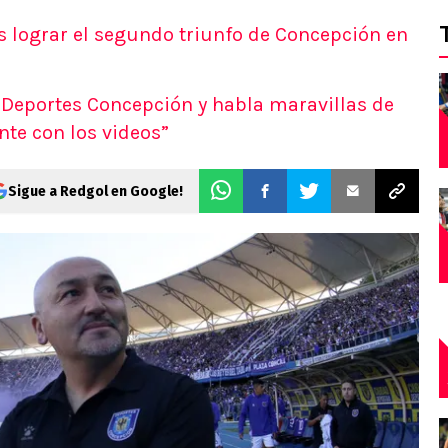
s lograr el segundo triunfo de Concepción en
e Deportes Concepción y habla maravillas de
te con los videos”
Sigue a Redgol en Google!