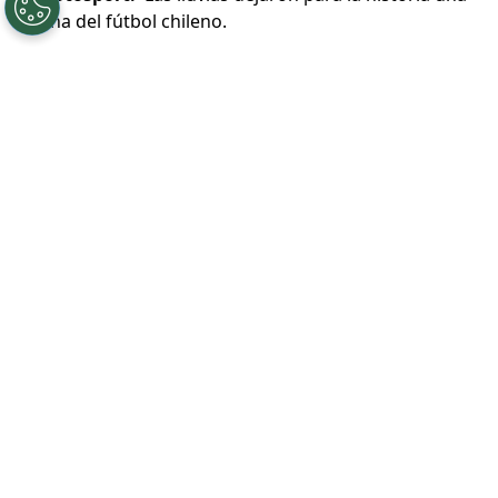
cancha del fútbol chileno.
Por
Patricio Echagüe
Sigue a Redgol en Google!
La
cancha del Estadio Ester Roa
de
Concepción fue tema de debate el pasado
fin de semana para el
partido entre
Deportes Concepción y Universidad
Católica
. El césped sufrió
bastante por
las lluvias
y por lo mismo la calidad de
fútbol que se vio el domingo no fue el de
los mejores.