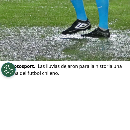
©
Photosport.
Las lluvias dejaron para la historia una
cancha del fútbol chileno.
Por
Patricio Echagüe
Sigue a Redgol en Google!
La
cancha del Estadio Ester Roa
de