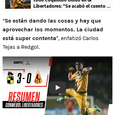
todo Coquimbo Unido en la
Libertadores: “Se acabó el cuento de
que somos más que peruanos y
chilenos”
“
Se están dando las cosas y hay que
aprovechar los momentos. La ciudad
está super contenta
”, enfatizó Carlos
Tejas a Redgol.
Play