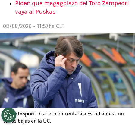
Piden que megagolazo del Toro Zampedri
vaya al Puskas
08/08/2026 - 11:57hs CLT
©
Photosport.
Ganero enfrentará a Estudiantes con
varias bajas en la UC.
Por
Patricio Echagüe