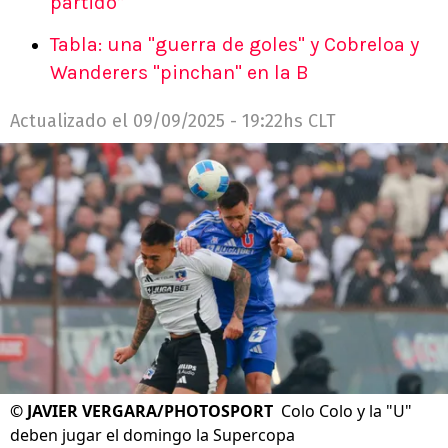
partido”
Tabla: una "guerra de goles" y Cobreloa y
Wanderers "pinchan" en la B
Actualizado el
09/09/2025 - 19:22hs CLT
©
JAVIER VERGARA/PHOTOSPORT
Colo Colo y la "U"
deben jugar el domingo la Supercopa