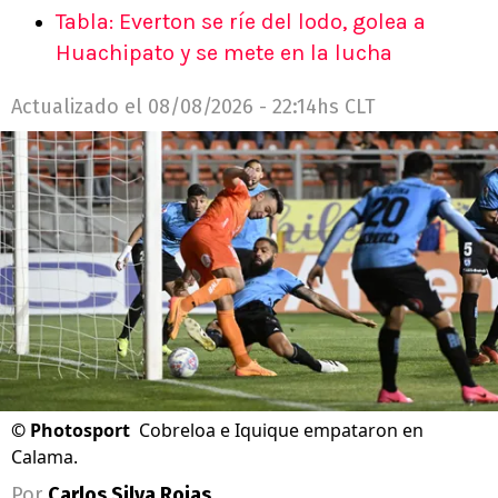
Tabla: Everton se ríe del lodo, golea a
Huachipato y se mete en la lucha
Actualizado el
08/08/2026 - 22:14hs CLT
©
Photosport
Cobreloa e Iquique empataron en
Calama.
Por
Carlos Silva Rojas