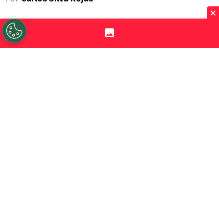
×
Sigue a Redgol en Google!
Una jornada llena de emociones se vivió en
la
Primera B
, certamen que fue testigo de
cuatro partidos clave en la lucha por lograr
el único cupo directo para la
Liga de
Primera 2027
.
El puntero de la
Liga de Ascenso
sigue
siendo
Cobreloa
, sin embargo, el cuadro
naranja dejó escapar puntos, debido a que
se tuvo que conformar con un 1-1 ante