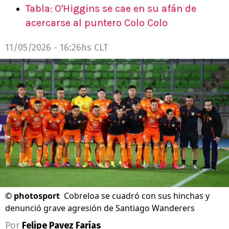
Tabla: O'Higgins se cae en su afán de
acercarse al puntero Colo Colo
11/05/2026 - 16:26hs CLT
©
photosport
Cobreloa se cuadró con sus hinchas y
denunció grave agresión de Santiago Wanderers
Por
Felipe Pavez Farías