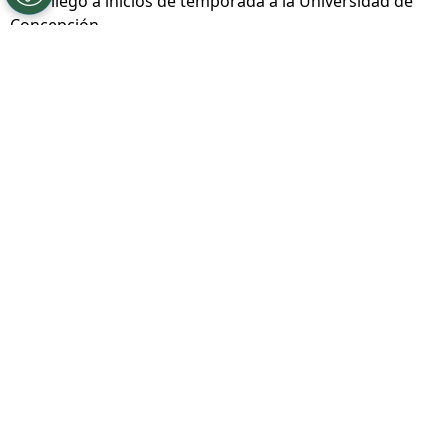
años llegó a inicios de temporada a la Universidad de
Concepción.
Por
Jorge Rubio
Sigue a Redgol en Google!
Este extremo argentino de 26 años llegó a
Universidad de Concepción
con la misión
de ser la gran figura del equipo en el
retorno a la primera división y aunque no lo
fue, de todas maneras encontró un fichaje
para emigrar rumbo a Europa.