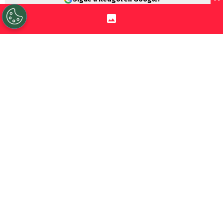
Primero fue
Vozinha
, ahora es
Iván
Román
. El puntero de la
Liga de Primera
,
Colo Colo
, no quiere dejar nada al azar y
tras el mediático arribo del arquero
caboverdiano, confirmó el fichaje del joven
defensa central.
El zaguero de 20 años llegó este sábado a
Santiago y de inmediato fue oficializado
como refuerzo del cuadro albo, que se
arma con todo para el cierre de la
temporada 2026.