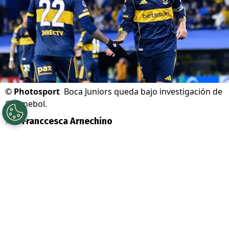
©
Photosport
Boca Juniors queda bajo investigación de
Conmebol.
Por
Franccesca Arnechino
Sigue a Redgol en Google!
La eliminación de
O’Higgins
ante
Boca
Juniors
en playoffs de
Copa
Sudamericana
dejó una nueva arista que