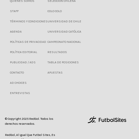
QUIENES SOMOS
SELECCIÓN CHILENA
STAFF
COLO COLO
TÉRMINOS Y CONDICIONES
UNIVERSIDAD DE CHILE
AGENDA
UNIVERSIDAD CATÓLICA
POLÍTICAS DE PRIVACIDAD
CAMPEONATO NACIONAL
POLÍTICA EDITORIAL
RESULTADOS
PUBLICIDAD / ADS
TABLA DE POSICIONES
CONTACTO
APUESTAS
AD CHOICES
ENTREVISTAS
© Copyright 2025 RedGol. Todos los
derechos reservados.
RedGol, Al Igual Que Futbol Sites, Es