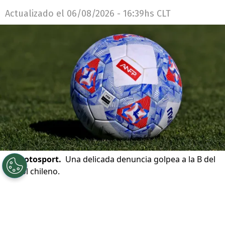
Actualizado el
06/08/2026 - 16:39hs CLT
©
Photosport.
Una delicada denuncia golpea a la B del
fútbol chileno.
Por
Patricio Echagüe
Sigue a Redgol en Google!